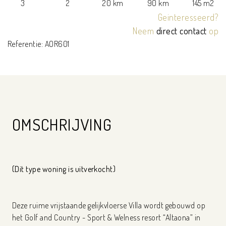
3
2
20 km
90 km
145 m2
Geinteresseerd?
Neem
direct contact
op
Referentie: AOR601
OMSCHRIJVING
(Dit type woning is uitverkocht)
Deze ruime vrijstaande gelijkvloerse Villa wordt gebouwd op
het Golf and Country - Sport & Welness resort “Altaona” in