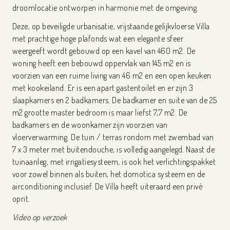
droomlocatie ontworpen in harmonie met de omgeving.
Deze, op beveiligde urbanisatie, vrijstaande gelijkvloerse Villa
met prachtige hoge plafonds wat een elegante sfeer
weergeeft wordt gebouwd op een kavel van 460 m2. De
woning heeft een bebouwd oppervlak van 145 m2 en is
voorzien van een ruime living van 46 m2 en een open keuken
met kookeiland. Er is een apart gastentoilet en er zijn 3
slaapkamers en 2 badkamers. De badkamer en suite van de 25
m2 grootte master bedroom is maar liefst 7,7 m2. De
badkamers en de woonkamer zijn voorzien van
vloerverwarming. De tuin / terras rondom met zwembad van
7 x 3 meter met buitendouche, is volledig aangelegd. Naast de
tuinaanleg, met irrigatiesysteem, is ook het verlichtingspakket
voor zowel binnen als buiten, het domotica systeem en de
airconditioning inclusief. De Villa heeft uiteraard een privé
oprit.
Video op verzoek